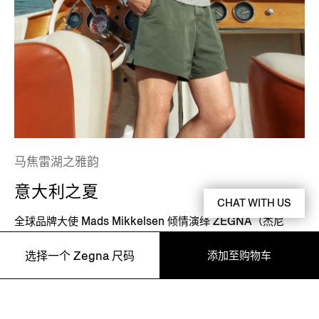
马焦雷湖之雅韵
意大利之夏
CHAT WITH US
全球品牌大使 Mads Mikkelsen 倾情演绎 ZEGNA（杰尼
亚）2026 年夏季广告片，邀您步入夏日意大利。影片在位于
添加至购物车
选择一个 Zegna 尺码
意大利北部的马焦雷湖畔取景。这里风景如画，美丽村落点缀
在阿尔卑斯山前，Zegna 家族每年夏季都会返回此处。
48