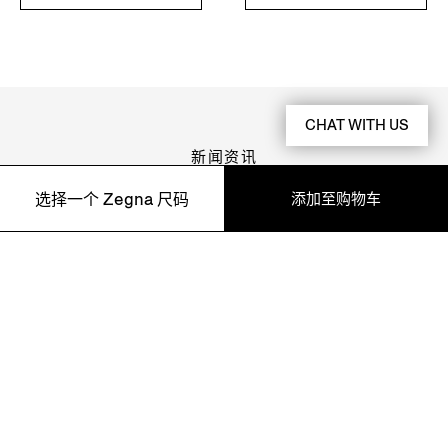
CHAT WITH US
新闻资讯
订阅我们的新闻资讯，获取独家内容、优惠、服务及最新的产
添加至购物车
选择一个 Zegna 尺码
品信息。
46
48
50
52