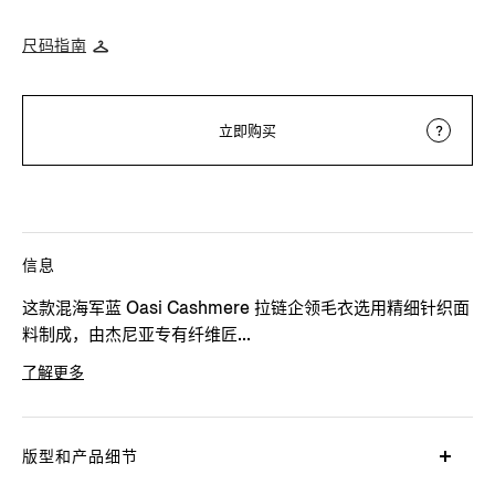
尺码指南
立即购买
信息
这款混海军蓝 Oasi Cashmere 拉链企领毛衣选用精细针织面
料制成，由杰尼亚专有纤维匠...
了解更多
产品代码
E8K10-127-B98
版型和产品细节