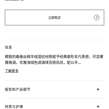
立即购买
信息
精致的桑蚕丝棉羊绒混纺材质赋予经典廓形非凡质感，尽显奢
雅格调。优雅海绿色调演绎百搭风尚，配以半...
了解更多
产品代码
202215A2-9NS0AT
版型和产品细节
材质与护理