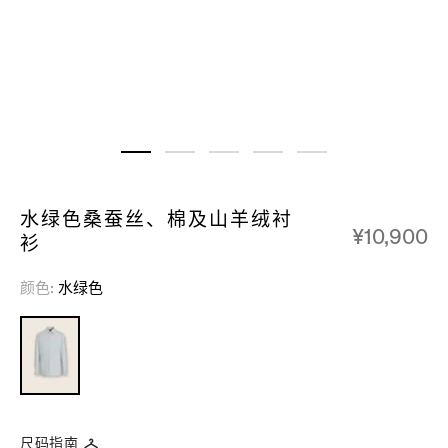
水绿色桑蚕丝、棉及山羊绒衬
¥10,900
衫
颜色
水绿色
尺码指南