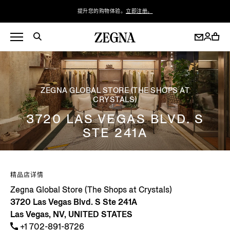
提升您的购物体验。
立即注册。
ZEGNA GLOBAL STORE (THE SHOPS AT
CRYSTALS)
3720 LAS VEGAS BLVD. S
STE 241A
精品店详情
Zegna Global Store (The Shops at Crystals)
3720 Las Vegas Blvd. S Ste 241A
Las Vegas, NV, UNITED STATES
+1 702-891-8726