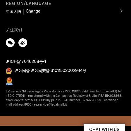
REGION/LANGUAGE
Change
中国大陆
关注我们
沪ICP备17046208号-1
沪公网备 沪公网安备 31011502002944号
EZ Service Srl Sede legale Viale Roma 99/100 13835 Valdilana, loc. Trivero (BI) Tel
+39 01575911 – registered with the Companies’ Registry of Biella, REA BI-303868,
share capital of € 500.000 fully paid in – VAT number: 02741720029 – certified e-
mail address (PEC): ez.service@legalmail.it
CHAT WITH US