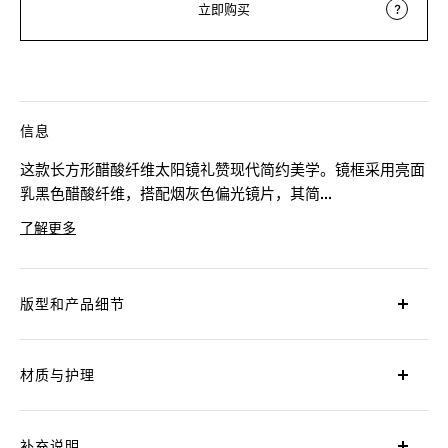
立即购买
信息
这款长方形醋酸纤维太阳镜礼赞现代简约美学。镜框采用亮面
乳黑色醋酸纤维，搭配烟灰色偏光镜片，其简...
了解更多
产品代码
EZ0280F-5320D
版型和产品细节
材质与护理
补充说明