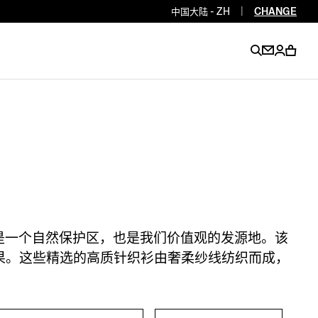
中国大陆 - ZH
|
CHANGE
EN
EN
EN
EN
PT
EN
EN
EN
EN
ES
EN
EN
 平方公里，是一个自然保护区，也是我们价值观的发源地。该
DE
FR
IT
EN
心成果。这些精选的高质针织衫由奢柔纱线纺织而成，
EN
EN