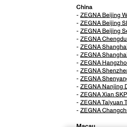
China
-
ZEGNA Beijing W
-
ZEGNA Beijing 
-
ZEGNA Beijing S
-
ZEGNA Chengdu
-
ZEGNA Shanghai
-
ZEGNA Shanghai
-
ZEGNA Hangzho
-
ZEGNA Shenzhen 
-
ZEGNA Shenyang
-
ZEGNA Nanjing D
-
ZEGNA Xian SKP
-
ZEGNA Taiyuan 
-
ZEGNA Changchu
Macau