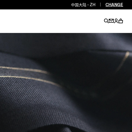
中国大陆 - ZH
|
CHANGE
EN
EN
EN
EN
PT
EN
EN
EN
EN
ES
EN
EN
DE
FR
IT
EN
EN
EN