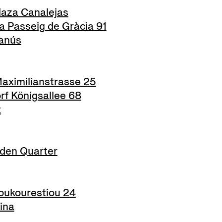
aza Canalejas
 Passeig de Gràcia 91
anús
ximilianstrasse 25
f Königsallee 68
t
den Quarter
ukourestiou 24
ina