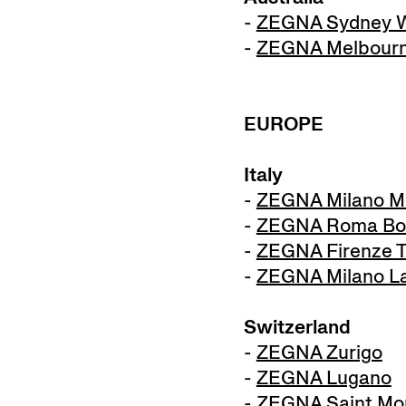
-
ZEGNA Sydney W
-
ZEGNA Melbourne
EUROPE
Italy
-
ZEGNA Milano M
-
ZEGNA Roma Bo
-
ZEGNA Firenze T
-
ZEGNA Milano La
Switzerland
-
ZEGNA Zurigo
-
ZEGNA Lugano
-
ZEGNA Saint Mor