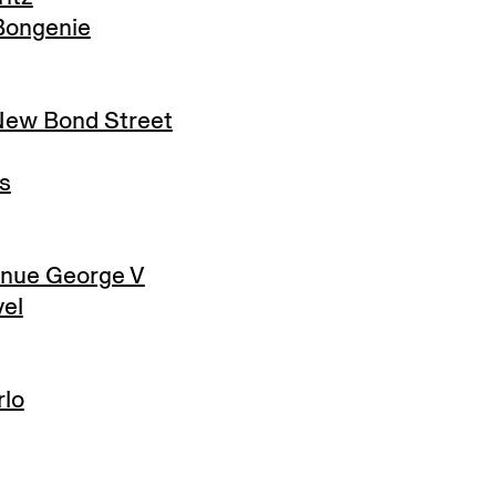
ongenie
ew Bond Street
s
nue George V
el
lo