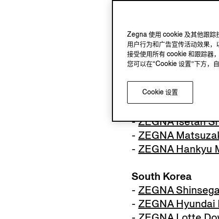
-
ZEGNA Macau Fo
Zegna 使用 cookie 
Hong Kong
用户行为和广告宣传活动效果，以
-
ZEGNA Hong Kon
接受使用所有 cookie 和跟踪器
您可以在“Cookie 设置”下
-
ZEGNA Hong Kon
Cookie 设置
Japan
-
ZEGNA Ginza
-
ZEGNA Isetan Sh
-
ZEGNA Matsuza
-
ZEGNA Hankyu M
South Korea
-
ZEGNA Shinseg
-
ZEGNA Hyundai 
-
ZEGNA Lotte D