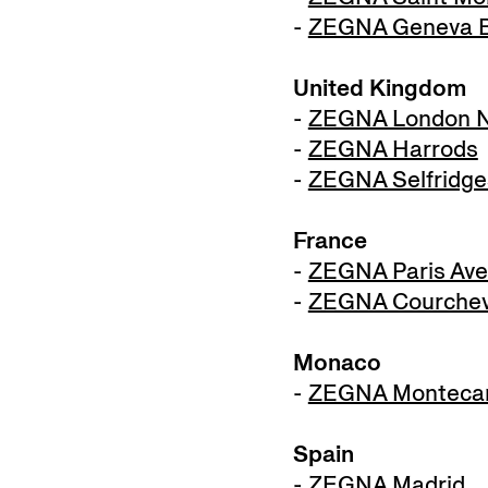
-
ZEGNA Geneva B
United Kingdom
-
ZEGNA London N
-
ZEGNA Harrods
-
ZEGNA Selfridge
France
-
ZEGNA Paris Ave
-
ZEGNA Courchev
Monaco
-
ZEGNA Montecar
Spain
-
ZEGNA Madrid