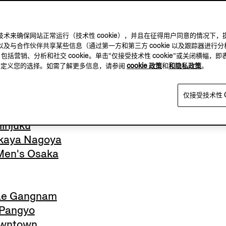
ur Seasons
及其他跟踪技术来确保网站正常运行（技术性 cookie），并且在征得用户同意的情
及与合作伙伴共享某些信息（通过第一方和第三方 cookie 以及跟踪器进行分
g Kowloon Peking Road
，包括营销、分析和社交 cookie。单击“仅接受技术性 cookie”或关闭横幅，即
方，自定义您的选择。如需了解更多信息，请参阅
cookie 政策
和
和隐私政策
。
g IFC Mall
仅接受技术性 C
injuku
kaya Nagoya
en's Osaka
ae Gangnam
Pangyo
owntown