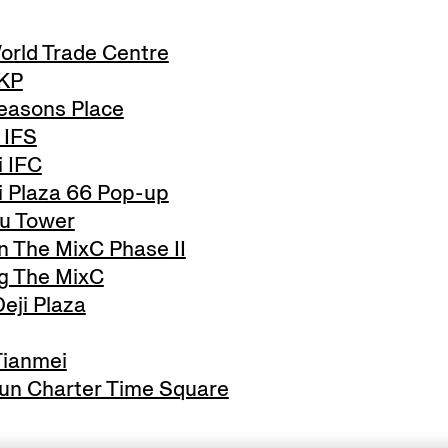
orld Trade Centre
SKP
easons Place
 IFS
 IFC
 Plaza 66 Pop-up
u Tower
The MixC Phase II
 The MixC
eji Plaza
Tianmei
n Charter Time Square