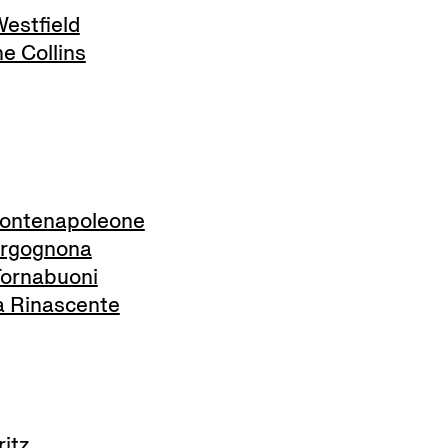
estfield
 Collins
ontenapoleone
rgognona
ornabuoni
 Rinascente
itz