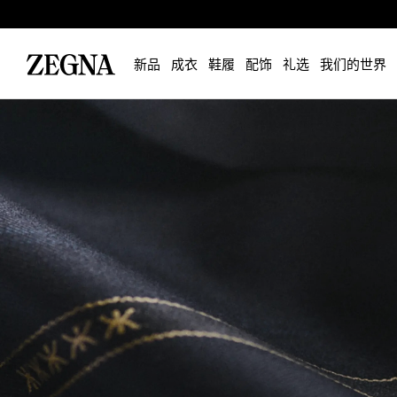
新品
成衣
鞋履
配饰
礼选
我们的世界