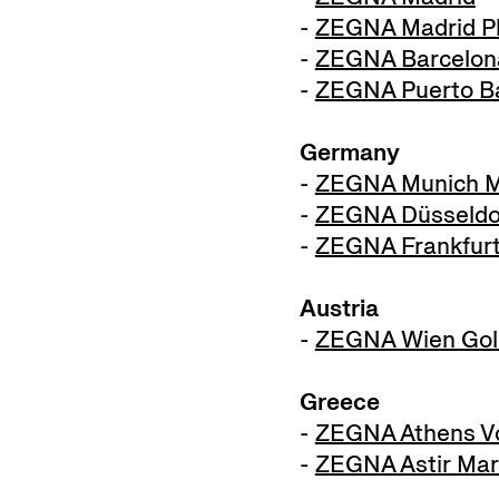
-
ZEGNA Madrid Pl
-
ZEGNA Barcelona
-
ZEGNA Puerto B
Germany
-
ZEGNA Munich Ma
-
ZEGNA Düsseldor
-
ZEGNA Frankfur
Austria
-
ZEGNA Wien Gol
Greece
-
ZEGNA Athens Vo
-
ZEGNA Astir Mar