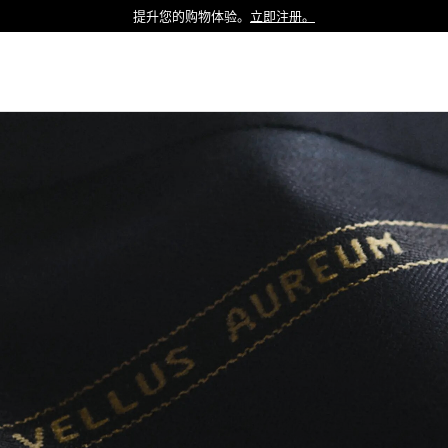
提升您的购物体验。
立即注册。
Luxembourg
Netherlands
Norway
Poland
Portugal
Romania
Slovakia
Slovenia
Spain
Sweden
Switzerland
Turkey
United Kingdom